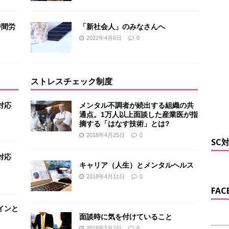
時間労
「新社会人」のみなさんへ
2022年4月6日
0
ストレスチェック制度
対応
メンタル不調者が続出する組織の共
通点。1万人以上面談した産業医が指
摘する「はなす技術」とは?
2018年4月25日
0
SC
対応
キャリア（人生）とメンタルヘルス
2018年4月11日
0
FAC
インと
面談時に気を付けていること
2018年2月7日
0