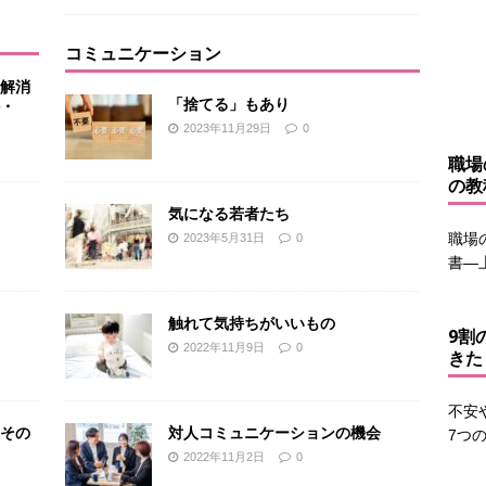
コミュニケーション
解消
「捨てる」もあり
・
2023年11月29日
0
職場
の教
気になる若者たち
職場
2023年5月31日
0
書―
触れて気持ちがいいもの
9割
2022年11月9日
0
きた
不安
その
対人コミュニケーションの機会
7つ
2022年11月2日
0