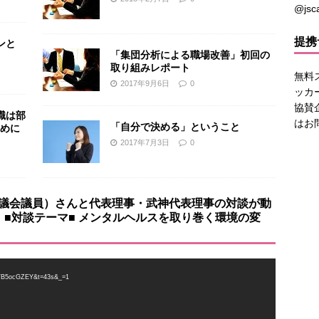
@js
提携
ンと
「集団分析による職場改善」初回の
取り組みレポート
無料
2017年9月6日
0
ッカ
協賛
職は部
は
お
「自分で決める」ということ
めに
2017年7月3日
0
議会議員）さんと代表理事・武神代表理事の対談が動
■対談テーマ■ メンタルヘルスを取り巻く環境の変
B5ocGZEY&t=43s&_=1