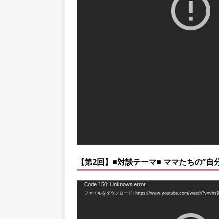
ー
ヤ
ー
【第2回】■対談テーマ■ ママたちの”自
動
Code 150: Unknown error.
ファイルをダウンロード: https://www.youtube.com/watch?v=vhs9
画
プ
レ