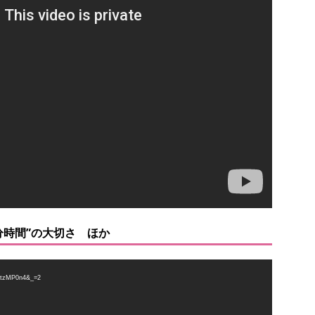
分時間”の大切さ ほか
tzMP0n4&_=2