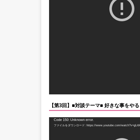
ー
ヤ
ー
【第3回】■対談テーマ■ 好きな事をや
動
Code 150: Unknown error.
ファイルをダウンロード: https://www.youtube.com/watch?v=gLrb
画
プ