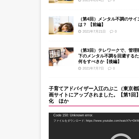
（第4回）メンタル不調のサイ
は？ 【前編】
2021年7月21日
0
（第3回）テレワークで、管理
下のメンタル不調を回避するた
何をすべきか【後編】
2021年7月7日
0
子育てアドバイザー入江のぶこ（東京都
画サイトにアップされました。【第1回】
化 ほか
動
Code 150: Unknown error.
ファイルをダウンロード: https://www.youtube.com/watch?v=GkW
画
プ
レ