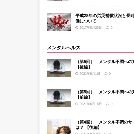
平成28年の労災補償状況と長
働について
2017年8月23日
0
メンタルヘルス
（第5回） メンタル不調への
【後編】
2021年9月1日
0
（第5回） メンタル不調への
【前編】
2021年8月18日
0
（第4回） メンタル不調のサ
は？ 【後編】
2021年8月4日
0