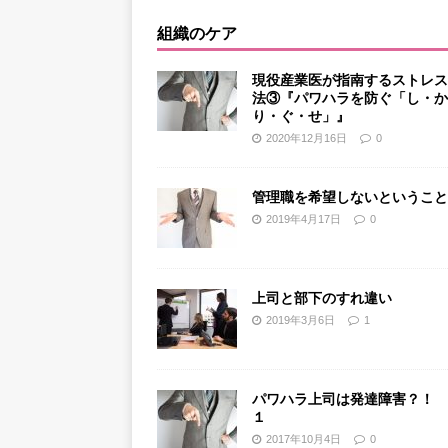
組織のケア
現役産業医が指南するストレス
法③『パワハラを防ぐ「し・か
り・ぐ・せ」』
2020年12月16日
0
管理職を希望しないということ
2019年4月17日
0
上司と部下のすれ違い
2019年3月6日
1
パワハラ上司は発達障害？！ 
１
2017年10月4日
0