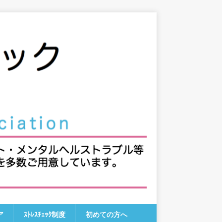
ア
ｽﾄﾚｽﾁｪｯｸ制度
初めての方へ