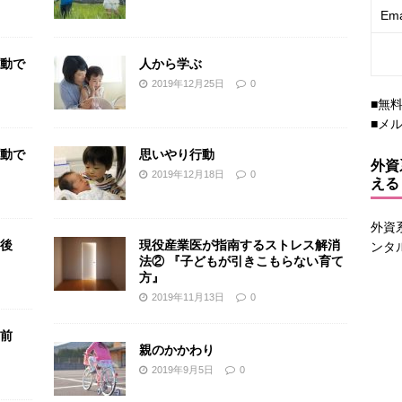
Ema
動で
人から学ぶ
2019年12月25日
0
■無
■メ
動で
思いやり行動
外資
2019年12月18日
0
える
外資
後
現役産業医が指南するストレス解消
ンタ
法② 『子どもが引きこもらない育て
方』
2019年11月13日
0
前
親のかかわり
2019年9月5日
0