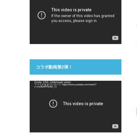
プ
レ
ー
ヤ
ー
コラボ動画第2弾！
動
Code 150: Unknown error.
ファイルをダウンロード: https://www.youtube.com/watch?
画
v=vhs9tzMP0n4&_=2
プ
レ
ー
ヤ
ー