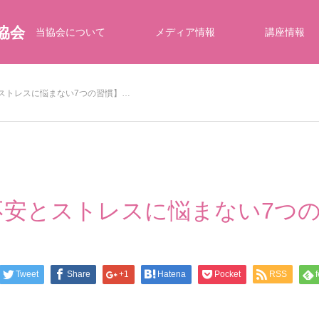
協会
当協会について
メディア情報
講座情報
ストレスに悩まない7つの習慣】…
不安とストレスに悩まない7つ
Tweet
Share
+1
Hatena
Pocket
RSS