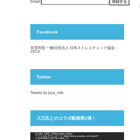
Email:
Facebook
非営利型 一般社団法人 日本ストレスチェック協会 -
JSCA
Twitter
Tweets by jsca_info
入江氏とのコラボ動画第1弾！
動
Code 150: Unknown error.
ファイルをダウンロード: https://www.youtube.com/watch?
画
v=GkWB5ocGZEY&t=43s&_=1