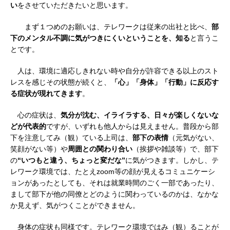
い
をさせていただきたいと思います。
まず１つめのお願いは、テレワークは従来の出社と比べ、
部
下のメンタル不調に気がつきにくいということを、知る
と言うこ
とです。
人は、環境に適応しきれない時や自分が許容できる以上のスト
レスを感じその状態が続くと、
「心」「身体」「行動」に反応す
る症状が現れてきます
。
心の症状は、
気分が沈む、イライラする、日々が楽しくないな
どが代表的
ですが、いずれも他人からは見えません。普段から部
下を注意してみ（観）ている上司は、
部下の表情
（元気がない、
笑顔がない等）や
周囲との関わり合い
（挨拶や雑談等）で、部下
の
“いつもと違う、ちょっと変だな”
に気がつきます。しかし、テ
レワーク環境では、たとえzoom等の顔が見えるコミュニケーシ
ョンがあったとしても、それは就業時間のごく一部であったり、
まして部下が他の同僚とどのように関わっているのかは、なかな
か見えず、気がつくことができません。
身体の症状も同様です。テレワーク環境ではみ（観）ることが