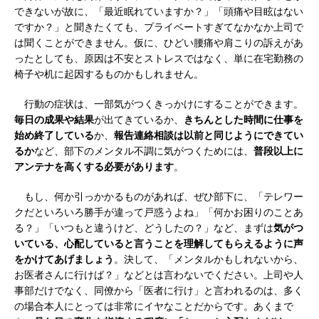
できないが故に、「最近眠れていますか？」「頭痛や目眩はない
ですか？」と聞きたくても、プライベートすぎてなかなか上司で
は聞くことができません。仮に、ひどい腰痛や肩こりの訴えがあ
ったとしても、原因は不安とストレスではなく、単に在宅勤務の
椅子や机に起因するものかもしれません。
行動の症状は、一部気がつくきっかけにすることができます。
毎日の成果や結果
が出てきているか、
きちんとした時間に仕事を
始め終了している
か、
報告連絡相談は以前と同じようにできてい
るか
など、部下のメンタル不調に気がつくためには、
普段以上に
アンテナを高くする必要があります
。
もし、何か引っかかるものがあれば、ぜひ部下に、「テレワー
クだといろいろ勝手が違って戸惑うよね」「何かお困りのことあ
る？」「いつもと違うけど、どうしたの？」など、まずは
気がつ
いている、心配していると言うことを理解してもらえるように声
をかけてあげましょう
。決して、「メンタルかもしれないから、
お医者さんに行けば？」などとは言わないでください。上司や人
事部だけでなく、同僚から「医者に行け」と言われるのは、多く
の場合本人にとっては非常にイヤなことだからです。あくまで