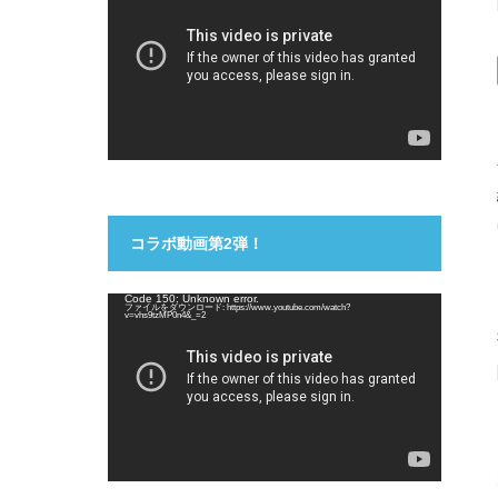
プ
レ
ー
ヤ
ー
コラボ動画第2弾！
動
Code 150: Unknown error.
ファイルをダウンロード: https://www.youtube.com/watch?
画
v=vhs9tzMP0n4&_=2
プ
レ
ー
ヤ
ー