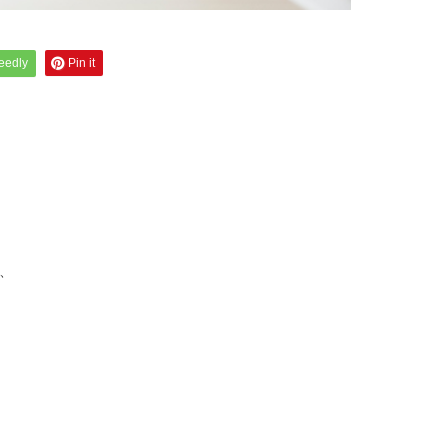
feedly
Pin it
、