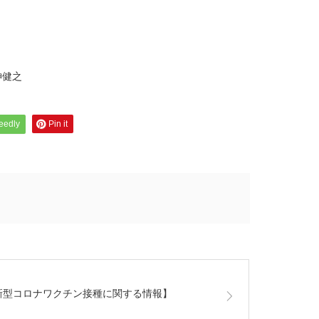
健之
feedly
Pin it
新型コロナワクチン接種に関する情報】