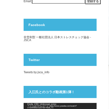
Email:
Facebook
非営利型 一般社団法人 日本ストレスチェック協会 -
JSCA
Twitter
Tweets by jsca_info
入江氏とのコラボ動画第1弾！
動
Code 150: Unknown error.
ファイルをダウンロード: https://www.youtube.com/watch?
画
v=GkWB5ocGZEY&t=43s&_=1