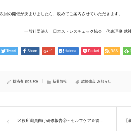
次回の開催が決まりましたら、改めてご案内させていただきます。
一般社団法人 日本ストレスチェック協会 代表理事 武神
Tweet
Share
+1
Hatena
Pocket
RSS
投稿者:
jscajsca
新着情報
総勉強会
,
お知らせ
区役所職員向け研修報告②～セルフケア＆管…
【