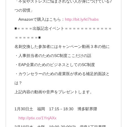
「不安やストレスに悩まされない人が身につけている7
つの習慣」
Amazonで購入はこちら：
http://bit.ly/kt7habs
■＝＝＝＝出版記念イベント＝＝＝＝＝＝＝＝＝＝＝＝
＝＝＝＝＝＝■
名刺交換した参加者にはキャンペーン動画３本の他に
・人事担当者のためのSC制度ここだけの話
・EAP企業のためのビジネスとしてのSC制度
・カウンセラーのための産業医が求める補足的面談と
は？
上記内容の動画や音声をプレゼントします。
1月30日土 福岡 17:15－18:30 博多駅界隈
http://ptix.co/1YnjAXx