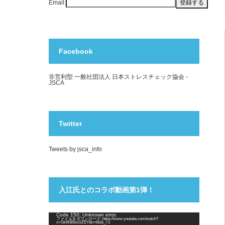
Email:
Facebook
非営利型 一般社団法人 日本ストレスチェック協会 -
JSCA
Twitter
Tweets by jsca_info
入江氏とのコラボ動画第1弾！
動
Code 150: Unknown error.
ファイルをダウンロード: https://www.youtube.com/watch?
画
v=GkWB5ocGZEY&t=43s&_=1