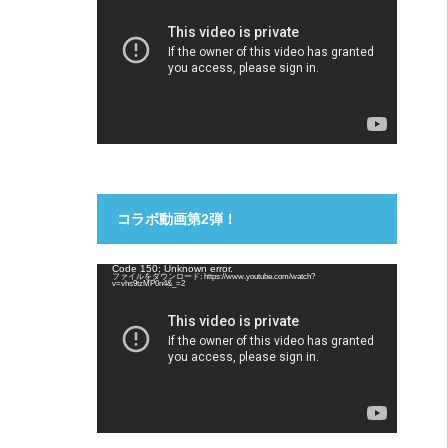
プ
レ
ー
ヤ
ー
コラボ動画第2弾！
動
Code 150: Unknown error.
ファイルをダウンロード: https://www.youtube.com/watch?
画
v=vhs9tzMP0n4&_=2
プ
レ
ー
ヤ
ー