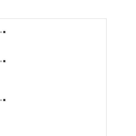
＝■
＝■
＝■