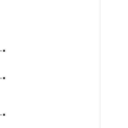
＝■
＝■
＝■