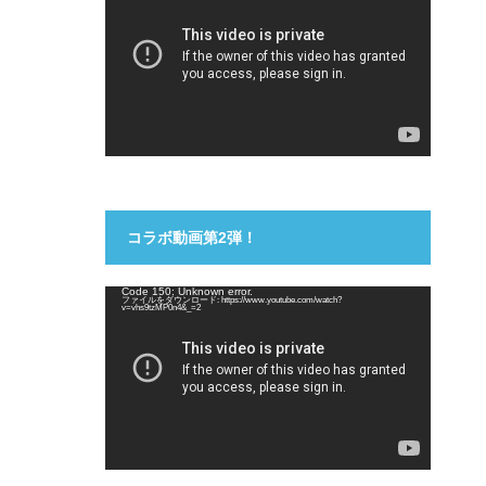
プ
レ
ー
ヤ
ー
コラボ動画第2弾！
動
Code 150: Unknown error.
ファイルをダウンロード: https://www.youtube.com/watch?
画
v=vhs9tzMP0n4&_=2
プ
レ
ー
ヤ
ー