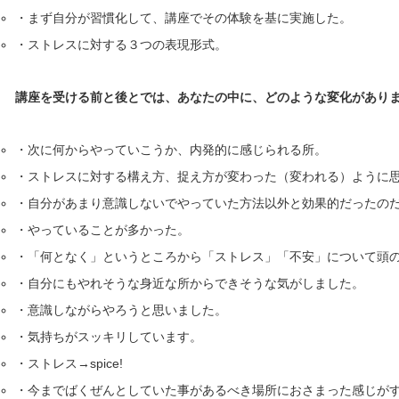
・まず自分が習慣化して、講座でその体験を基に実施した。
・ストレスに対する３つの表現形式。
講座を受ける前と後とでは、あなたの中に、どのような変化があり
・次に何からやっていこうか、内発的に感じられる所。
・ストレスに対する構え方、捉え方が変わった（変われる）ように
・自分があまり意識しないでやっていた方法以外と効果的だったの
・やっていることが多かった。
・「何となく」というところから「ストレス」「不安」について頭
・自分にもやれそうな身近な所からできそうな気がしました。
・意識しながらやろうと思いました。
・気持ちがスッキリしています。
・ストレス→spice!
・今までばくぜんとしていた事があるべき場所におさまった感じが