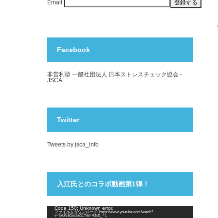
Email:
Facebook
非営利型 一般社団法人 日本ストレスチェック協会 -
JSCA
Twitter
Tweets by jsca_info
入江氏とのコラボ動画第1弾！
動
Code 150: Unknown error.
ファイルをダウンロード: https://www.youtube.com/watch?
画
v=GkWB5ocGZEY&t=43s&_=1