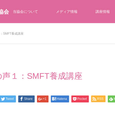
協会
当協会について
メディア情報
講座情報
１：SMFT養成講座
生の声１：SMFT養成講座
Tweet
Share
+1
Hatena
Pocket
RSS