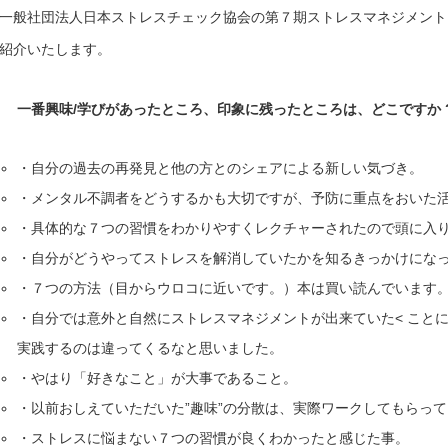
一般社団法人日本ストレスチェック協会の第７期ストレスマネジメント
紹介いたします。
一番興味/学びがあったところ、印象に残ったところは、どこですか 
・自分の過去の再発見と他の方とのシェアによる新しい気づき。
・メンタル不調者をどうするかも大切ですが、予防に重点をおいた
・具体的な７つの習慣をわかりやすくレクチャーされたので頭に入
・自分がどうやってストレスを解消していたかを知るきっかけにな
・７つの方法（目からウロコに近いです。）本は買い読んでいます。
・自分では意外と自然にストレスマネジメントが出来ていた< こと
実践するのは違ってくるなと思いました。
・やはり「好きなこと」が大事であること。
・以前おしえていただいた”趣味”の分散は、実際ワークしてもらっ
・ストレスに悩まない７つの習慣が良くわかったと感じた事。