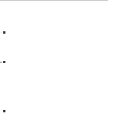
＝■
＝■
＝■