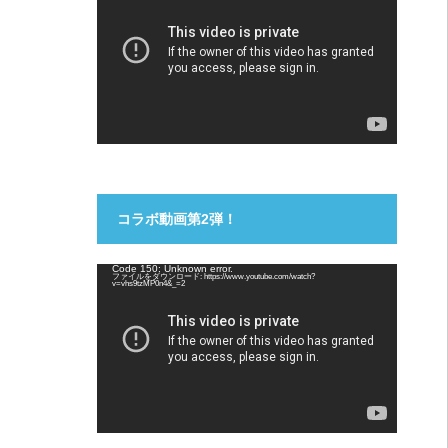
プ
レ
ー
ヤ
ー
コラボ動画第2弾！
動
Code 150: Unknown error.
ファイルをダウンロード: https://www.youtube.com/watch?
画
v=vhs9tzMP0n4&_=2
プ
レ
ー
ヤ
ー