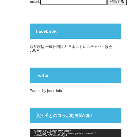
Email:
Facebook
非営利型 一般社団法人 日本ストレスチェック協会 -
JSCA
Twitter
Tweets by jsca_info
入江氏とのコラボ動画第1弾！
動
Code 150: Unknown error.
ファイルをダウンロード: https://www.youtube.com/watch?
画
v=GkWB5ocGZEY&t=43s&_=1