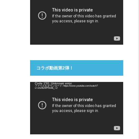
プ
レ
ー
ヤ
ー
コラボ動画第2弾！
動
Code 150: Unknown error.
ファイルをダウンロード: https://www.youtube.com/watch?
画
v=vhs9tzMP0n4&_=2
プ
レ
ー
ヤ
ー