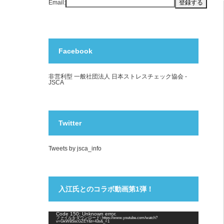
Email:
Facebook
非営利型 一般社団法人 日本ストレスチェック協会 -
JSCA
Twitter
Tweets by jsca_info
入江氏とのコラボ動画第1弾！
動
Code 150: Unknown error.
ファイルをダウンロード: https://www.youtube.com/watch?
画
v=GkWB5ocGZEY&t=43s&_=1