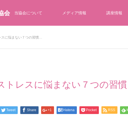
協会
当協会について
メディア情報
講座情報
トレスに悩まない７つの習慣…
安とストレスに悩まない７つの習
Tweet
Share
+1
Hatena
Pocket
RSS