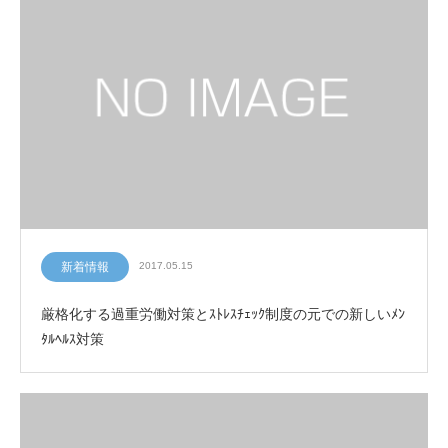
新着情報
2017.05.15
厳格化する過重労働対策とｽﾄﾚｽﾁｪｯｸ制度の元での新しいﾒﾝ
ﾀﾙﾍﾙｽ対策