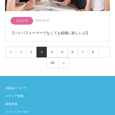
メルマガ
2022.08.30
【ハイパフォーマーでなくても組織に欲しい人】
«
1
2
3
4
5
6
7
8
…
65
»
当協会について
メディア情報
講座情報
ファシリテーター