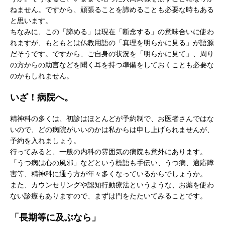
ねません。ですから、頑張ることを諦めることも必要な時もある
と思います。
ちなみに、この「諦める」は現在「断念する」の意味合いに使わ
れますが、もともとは仏教用語の「真理を明らかに見る」が語源
だそうです。ですから、ご自身の状況を「明らかに見て」、周り
の方からの助言などを聞く耳を持つ準備をしておくことも必要な
のかもしれません。
いざ！病院へ。
精神科の多くは、初診はほとんどが予約制で、お医者さんではな
いので、どの病院がいいのかは私からは申し上げられませんが、
予約を入れましょう。
行ってみると、一般の内科の雰囲気の病院も意外にあります。
「うつ病は心の風邪」などという標語も手伝い、うつ病、適応障
害等、精神科に通う方が年々多くなっているからでしょうか。
また、カウンセリングや認知行動療法というような、お薬を使わ
ない診療もありますので、まずは門をたたいてみることです。
「長期等に及ぶなら」