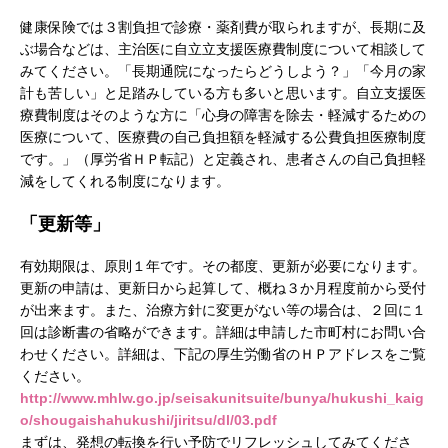
健康保険では３割負担で診療・薬剤費が取られますが、長期に及
ぶ場合などは、主治医に自立立支援医療費制度について相談して
みてください。「長期通院になったらどうしよう？」「今月の家
計も苦しい」と足踏みしている方も多いと思います。自立支援医
療費制度はそのような方に「心身の障害を除去・軽減するための
医療について、医療費の自己負担額を軽減する公費負担医療制度
です。」（厚労省ＨＰ転記）と定義され、患者さんの自己負担軽
減をしてくれる制度になります。
「更新等」
有効期限は、原則１年です。その都度、更新が必要になります。
更新の申請は、更新日から起算して、概ね３か月程度前から受付
が出来ます。また、治療方針に変更がない等の場合は、２回に１
回は診断書の省略ができます。詳細は申請した市町村にお問い合
わせください。詳細は、下記の厚生労働省のＨＰアドレスをご覧
ください。
http://www.mhlw.go.jp/seisakunitsuite/bunya/hukushi_kaig
o/shougaishahukushi/jiritsu/dl/03.pdf
まずは、発想の転換を行い予防でリフレッシュしてみてくださ